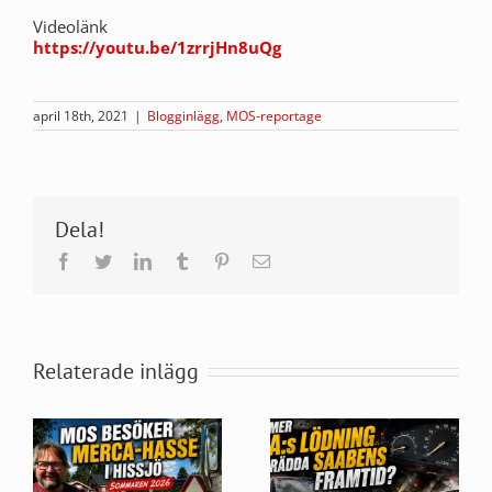
Videolänk
https://youtu.be/1zrrjHn8uQg
april 18th, 2021
|
Blogginlägg
,
MOS-reportage
Dela!
Facebook
Twitter
LinkedIn
Tumblr
Pinterest
E-
post
Relaterade inlägg