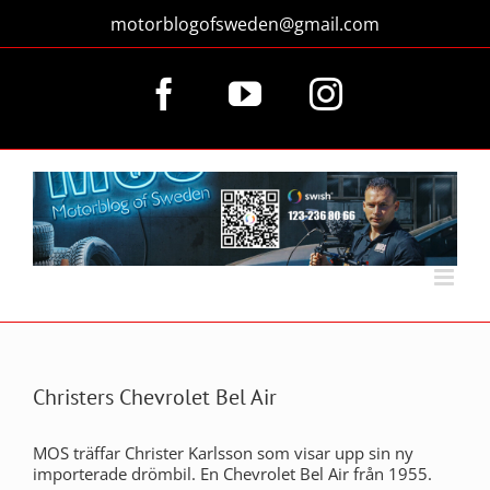
Fortsätt
motorblogofsweden@gmail.com
till
innehållet
Facebook
YouTube
Instagram
Christers Chevrolet Bel Air
MOS träffar Christer Karlsson som visar upp sin ny
importerade drömbil. En Chevrolet Bel Air från 1955.