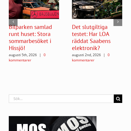
Bilparken samlad
Det slutgiltiga
runt huset: Stora
testet: Har LOA
sommarbesöket i
räddat Saabens
Hissjö!
elektronik?
augusti 5th, 2026
|
0
augusti 2nd, 2026
|
0
kommentarer
kommentarer
Sök
efter: