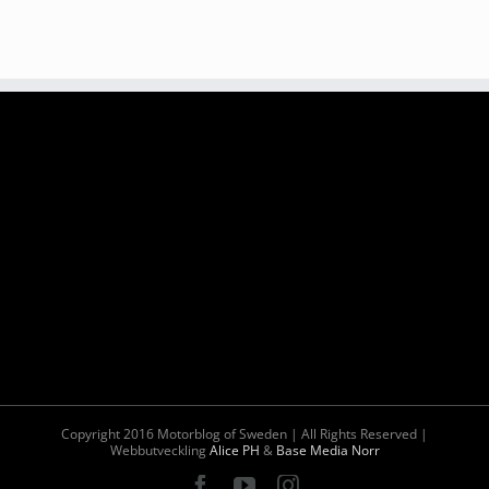
Copyright 2016 Motorblog of Sweden | All Rights Reserved |
Webbutveckling
Alice PH
&
Base Media Norr
Facebook
YouTube
Instagram