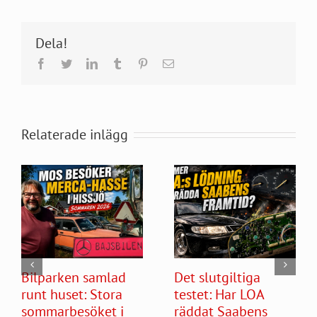
Dela!
Facebook
Twitter
LinkedIn
Tumblr
Pinterest
E-
post
Relaterade inlägg
Bilparken samlad
Det slutgiltiga
runt huset: Stora
testet: Har LOA
sommarbesöket i
räddat Saabens