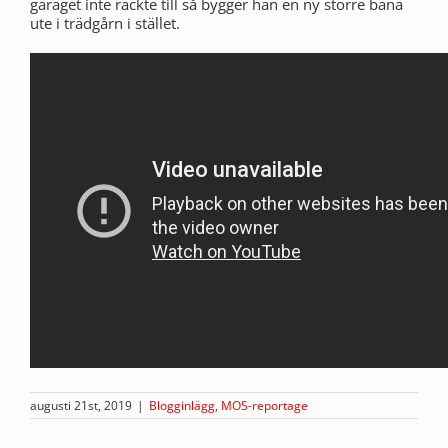
garaget inte räckte till så bygger han en ny större bana
ute i trädgårn i stället.
augusti 21st, 2019
|
Blogginlägg
,
MOS-reportage