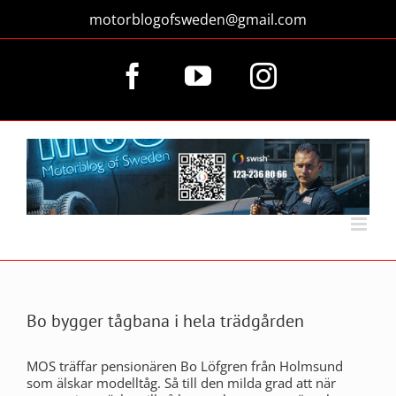
Fortsätt
motorblogofsweden@gmail.com
till
innehållet
Facebook
YouTube
Instagram
Bo bygger tågbana i hela trädgården
MOS träffar pensionären Bo Löfgren från Holmsund
som älskar modelltåg. Så till den milda grad att när