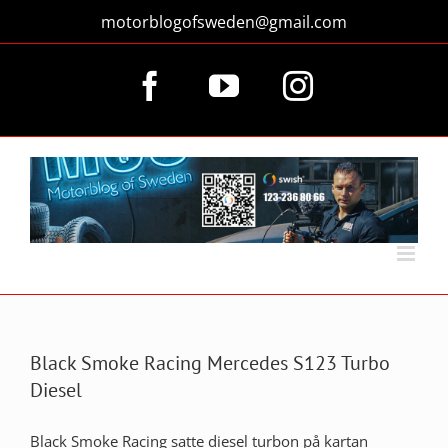
Fortsätt
motorblogofsweden@gmail.com
till
innehållet
Facebook
YouTube
Instagram
Black Smoke Racing Mercedes S123 Turbo
Diesel
Black Smoke Racing satte diesel turbon på kartan