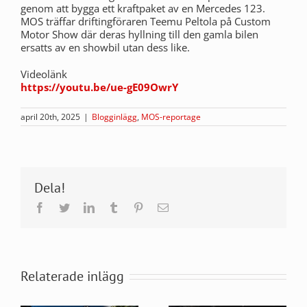
genom att bygga ett kraftpaket av en Mercedes 123.
MOS träffar driftingföraren Teemu Peltola på Custom
Motor Show där deras hyllning till den gamla bilen
ersatts av en showbil utan dess like.
Videolänk
https://youtu.be/ue-gE09OwrY
april 20th, 2025
|
Blogginlägg
,
MOS-reportage
Dela!
Facebook
Twitter
LinkedIn
Tumblr
Pinterest
E-
post
Relaterade inlägg