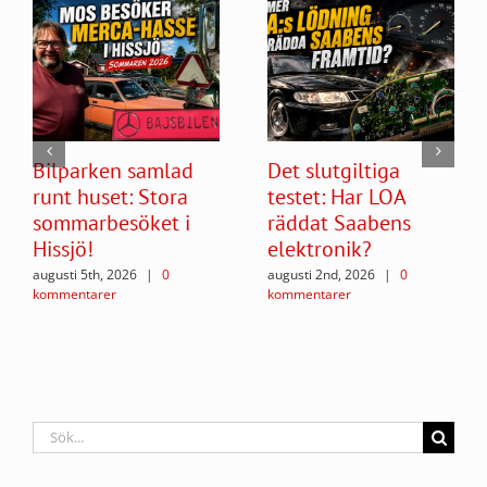
Bilparken samlad
Det slutgiltiga
runt huset: Stora
testet: Har LOA
sommarbesöket i
räddat Saabens
Hissjö!
elektronik?
augusti 5th, 2026
|
0
augusti 2nd, 2026
|
0
kommentarer
kommentarer
Sök
efter: