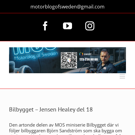
Fortsätt
motorblogofsweden@gmail.com
till
innehållet
Facebook
YouTube
Instagram
Bilbygget – Jensen Healey del 18
Den artonde delen av MOS miniserie Bilbygget där vi
följer bilbyggaren Björn Sandström som ska bygga om