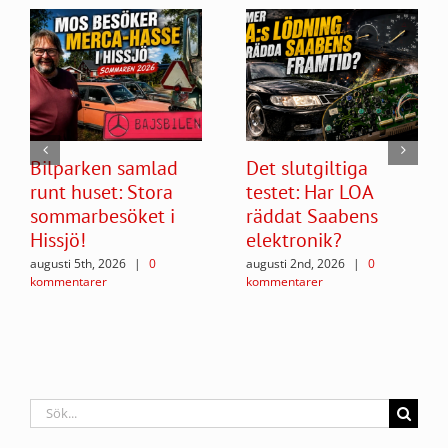
Bilparken samlad
Det slutgiltiga
runt huset: Stora
testet: Har LOA
sommarbesöket i
räddat Saabens
Hissjö!
elektronik?
augusti 5th, 2026
|
0
augusti 2nd, 2026
|
0
kommentarer
kommentarer
Sök
efter: