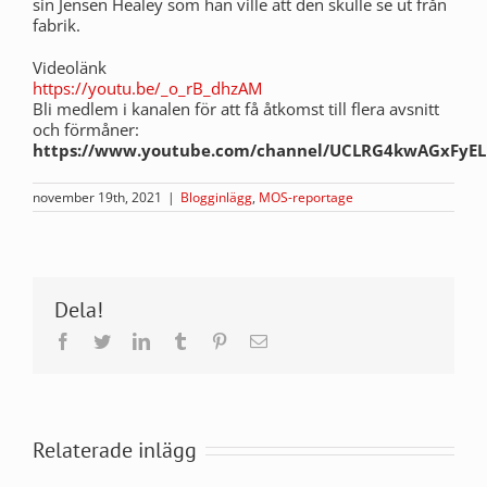
sin Jensen Healey som han ville att den skulle se ut från
fabrik.
Videolänk
https://youtu.be/_o_rB_dhzAM
Bli medlem i kanalen för att få åtkomst till flera avsnitt
och förmåner:
https://www.youtube.com/channel/UCLRG4kwAGxFyEL
november 19th, 2021
|
Blogginlägg
,
MOS-reportage
Dela!
Facebook
Twitter
LinkedIn
Tumblr
Pinterest
E-
post
Relaterade inlägg