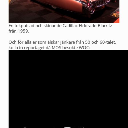
En tokputsad och skinande Cadillac Eldorado Biarritz
från 1959.
Och för alla er som älskar jänkare från 50 och 60-talet,
kolla in reportaget då MOS besökte WOC: