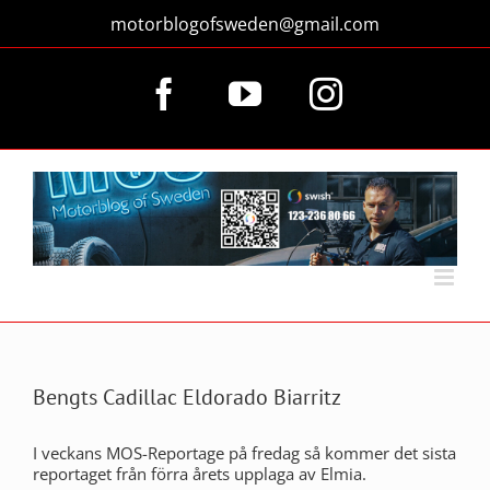
Fortsätt
motorblogofsweden@gmail.com
till
innehållet
Facebook
YouTube
Instagram
Bengts Cadillac Eldorado Biarritz
I veckans MOS-Reportage på fredag så kommer det sista
reportaget från förra årets upplaga av Elmia.