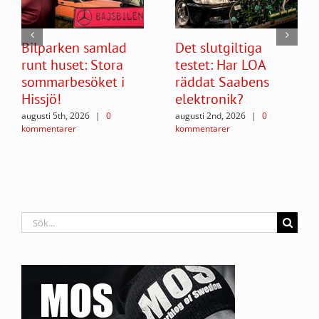
Bilparken samlad
Det slutgiltiga
runt huset: Stora
testet: Har LOA
sommarbesöket i
räddat Saabens
Hissjö!
elektronik?
augusti 5th, 2026
|
0
augusti 2nd, 2026
|
0
kommentarer
kommentarer
Sök
efter: