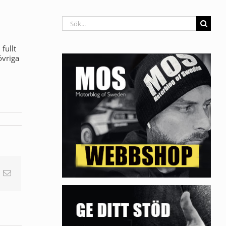
Sök
efter:
fullt
övriga
nterest
E-
post