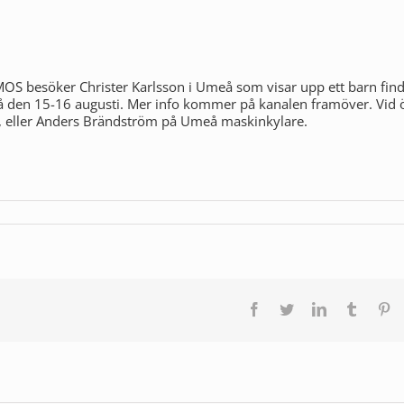
OS besöker Christer Karlsson i Umeå som visar upp ett barn find 
eå den 15-16 augusti. Mer info kommer på kanalen framöver. Vid 
m, eller Anders Brändström på Umeå maskinkylare.
Facebook
Twitter
LinkedIn
Tumblr
Pi