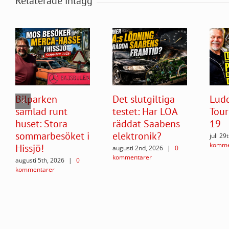
Relaterade inlägg
Bilparken
Det slutgiltiga
Ludd
samlad runt
testet: Har LOA
Tour
huset: Stora
räddat Saabens
19
sommarbesöket i
elektronik?
juli 29
komme
Hissjö!
augusti 2nd, 2026
|
0
kommentarer
augusti 5th, 2026
|
0
kommentarer