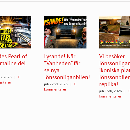
es Pearl of
Lysande! När
Vi besöker
maline del
”Vanheden” får
Jönssonliga
se nya
ikoniska plat
Jönssonliganbilen!
Jönssonbile
th, 2026
|
0
ntarer
replika!
juli 22nd, 2026
|
0
kommentarer
juli 15th, 2026
|
kommentarer