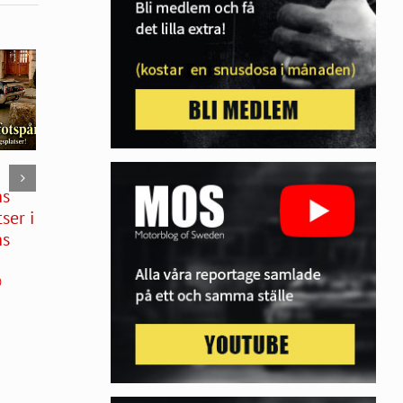
GÖRAN TELLS
Bilfrakt inifrån:
ns
NYA 16V VOLVO
200 delägare
ser i
245-MONSTER!
och en gigantisk
ns
maskinpark!
juli 12th, 2026
|
0
kommentarer
juli 8th, 2026
|
0
kommentarer
0