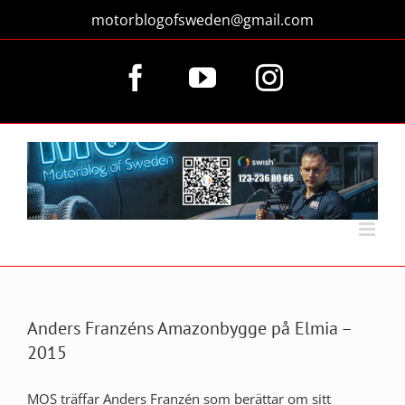
Fortsätt
motorblogofsweden@gmail.com
till
innehållet
Facebook
YouTube
Instagram
Anders Franzéns Amazonbygge på Elmia –
2015
MOS träffar Anders Franzén som berättar om sitt