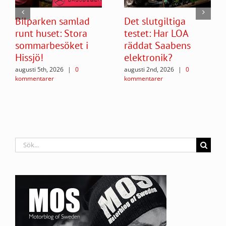
Bilparken samlad
Det slutgiltiga
runt huset: Stora
testet: Har LOA
sommarbesöket i
räddat Saabens
Hissjö!
elektronik?
augusti 5th, 2026
|
0
augusti 2nd, 2026
|
0
kommentarer
kommentarer
Sök
efter: