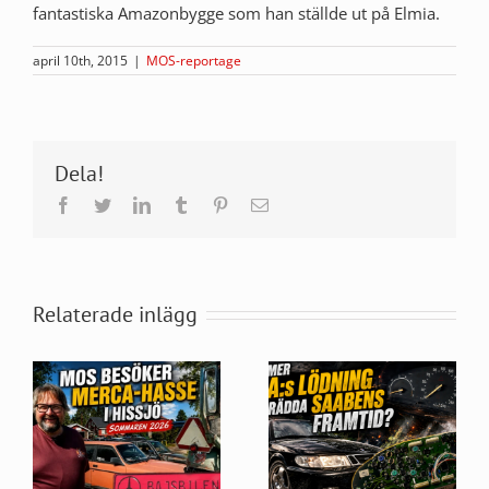
fantastiska Amazonbygge som han ställde ut på Elmia.
april 10th, 2015
|
MOS-reportage
Dela!
Facebook
Twitter
LinkedIn
Tumblr
Pinterest
E-
post
Relaterade inlägg