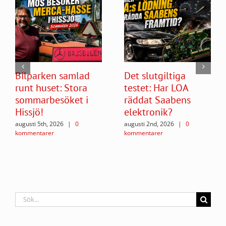
Bilparken samlad
Det slutgiltiga
runt huset: Stora
testet: Har LOA
sommarbesöket i
räddat Saabens
Hissjö!
elektronik?
augusti 5th, 2026
|
0
augusti 2nd, 2026
|
0
kommentarer
kommentarer
Sök
efter: