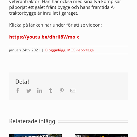
veterantraktor. Han har också med sina två kompisar
påbörjat ett galet fränt bygge och hans framtida A-
traktorbygge är inrullat i garaget.
Klicka på länken här under för att se videon:
https://youtu.be/dhril8Wmo_c
januari 24th, 2021
|
Blogginlägg
,
MOS-reportage
Dela!
Facebook
Twitter
LinkedIn
Tumblr
Pinterest
E-
post
Relaterade inlägg