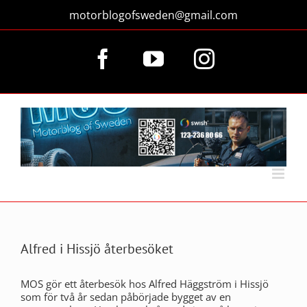
Fortsätt
motorblogofsweden@gmail.com
till
innehållet
Facebook
YouTube
Instagram
Alfred i Hissjö återbesöket
MOS gör ett återbesök hos Alfred Häggström i Hissjö
som för två år sedan påbörjade bygget av en